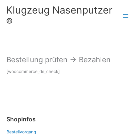
Zum
Klugzeug Nasenputzer
Inhalt
springen
®
Bestellung prüfen → Bezahlen
[woocommerce_de_check]
Shopinfos
Bestellvorgang